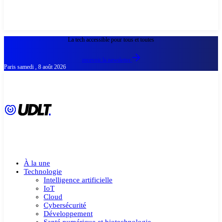
La tech accessible pour tous et toutes
recevoir la newsletter
Paris
samedi , 8 août 2026
À la une
Technologie
Intelligence artificielle
IoT
Cloud
Cybersécurité
Développement