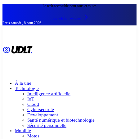
La tech accessible pour tous et toutes
recevoir la newsletter
Paris
samedi , 8 août 2026
À la une
Technologie
Intelligence artificielle
IoT
Cloud
Cybersécurité
Développement
Santé numérique et biotechnologie
Sécurité personnelle
Mobilité
Motos