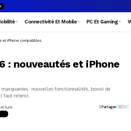
obilité
Connectivité Et Mobile
PC Et Gaming
W
s et iPhone compatibles
6 : nouveautés et iPhone
 marquantes : nouvelles fonctionnalités, boost de
l faut retenir.
Lecture
Partager
ers