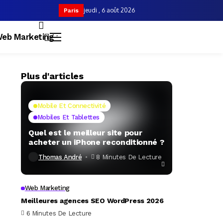
jeudi , 6 août 2026
Paris
eb Marketing
Plus d'articles
Mobile Et Connectivité
Mobiles Et Tablettes
Quel est le meilleur site pour
acheter un iPhone reconditionné ?
Thomas André
8 Minutes De Lecture
Web Marketing
Meilleures agences SEO WordPress 2026
6 Minutes De Lecture