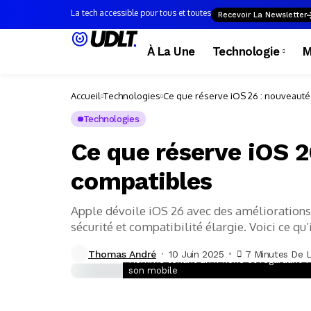
La tech accessible pour tous et toutes
Recevoir La Newsletter
À La Une
Technologie
M
Accueil
Technologies
Ce que réserve iOS 26 : nouveauté
Technologies
Ce que réserve iOS 2
compatibles
Apple dévoile iOS 26 avec des améliorations
sécurité et compatibilité élargie. Voici ce qu’i
Thomas André
10 Juin 2025
7 Minutes De 
Homme tenant un iPhone et regardant v
son mobile