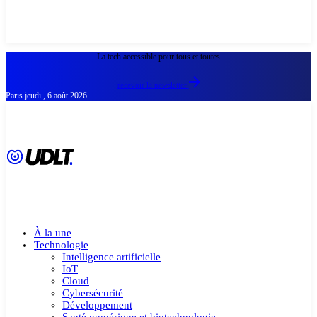
La tech accessible pour tous et toutes
recevoir la newsletter
Paris
jeudi , 6 août 2026
À la une
Technologie
Intelligence artificielle
IoT
Cloud
Cybersécurité
Développement