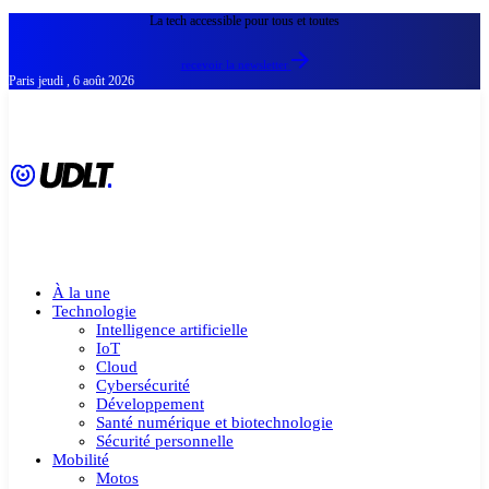
La tech accessible pour tous et toutes
recevoir la newsletter
Paris
jeudi , 6 août 2026
À la une
Technologie
Intelligence artificielle
IoT
Cloud
Cybersécurité
Développement
Santé numérique et biotechnologie
Sécurité personnelle
Mobilité
Motos