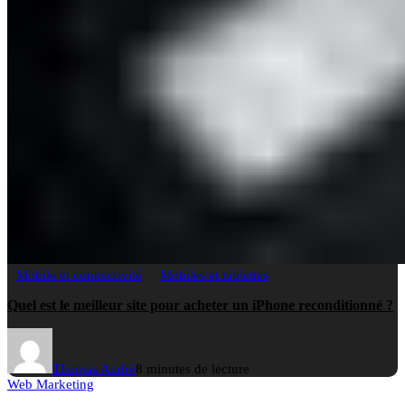
Mobile et connectivité
Mobiles et tablettes
Quel est le meilleur site pour acheter un iPhone reconditionné ?
Thomas André
8 minutes de lecture
Web Marketing