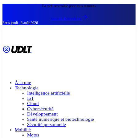
La tech accessible pour tous et toutes
recevoir la newsletter
Paris
jeudi , 6 août 2026
À la une
Technologie
Intelligence artificielle
IoT
Cloud
Cybersécurité
Développement
Santé numérique et biotechnologie
Sécurité personnelle
Mobilité
Motos