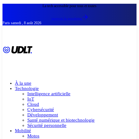
La tech accessible pour tous et toutes
recevoir la newsletter
Paris
samedi , 8 août 2026
À la une
Technologie
Intelligence artificielle
IoT
Cloud
Cybersécurité
Développement
Santé numérique et biotechnologie
Sécurité personnelle
Mobilité
Motos