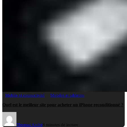
Mobile et connectivité
Mobiles et tablettes
Quel est le meilleur site pour acheter un iPhone reconditionné ?
Thomas André
8 minutes de lecture