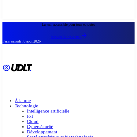
La tech accessible pour tous et toutes
recevoir la newsletter
Paris
samedi , 8 août 2026
À la une
Technologie
Intelligence artificielle
IoT
Cloud
Cybersécurité
Développement